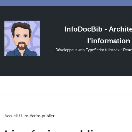
Aller
au
InfoDocBib - Archit
contenu
l'information
Développeur web TypeScript fullstack : Reac
Accueil
/
Lire-écrire-publier