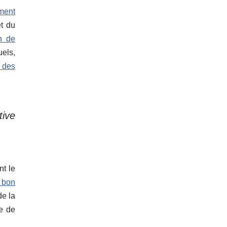
ement
t du
on de
uels,
e des
tive
nt le
 bon
de la
le de