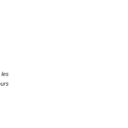
 les
urs