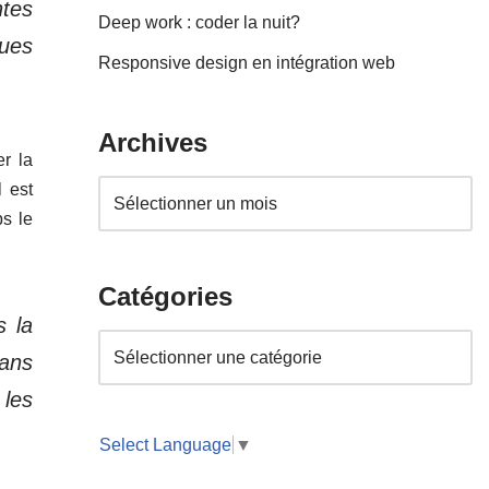
ntes
Deep work : coder la nuit?
ques
Responsive design en intégration web
Archives
r la
l est
ps le
Catégories
s la
sans
les
Select Language
▼