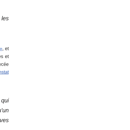
 les
 »
, et
es et
lycée
nstat
 qui
u’un
èves