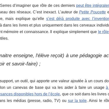
 Serres d’imaginer que rôle de ces derniers
peut être intégral
seau des réseaux. C’est inexact. L’auteur de
Petite Poucette
e
re, mais explique qu’elle
s’est déjà produite avec l’inventi
jà dans les livres et plus uniquement dans les cerveaux individ
ement mémoire et connaissance. Il explique simplement que
le rôl
tiles.
aitre enseigne, l’élève reçoit) à une pédagogie ac
ir et savoir-faire) ;
pport, un outil, qui apporte une valeur ajoutée à un cours do
elon un canevas de base qui va les aider à faire un usage
à
ssances disponibles hors de l’école
, que ce soit dans les livres 
dans les médias (presse, radio, TV) ou
sur la toile
. Ainsi le rô