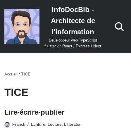
InfoDocBib -
Aller
Architecte de
au
contenu
l'information
Développeur web TypeScript
fullstack : React / Express / Next
Accueil
/
TICE
TICE
Lire-écrire-publier
Franck
Ecriture
,
Lecture
,
Littératie