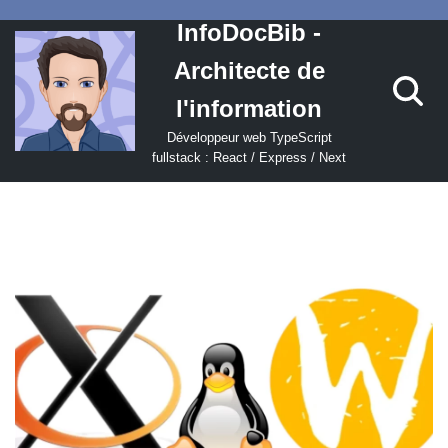
InfoDocBib -
Aller
Architecte de
au
contenu
l'information
Développeur web TypeScript
fullstack : React / Express / Next