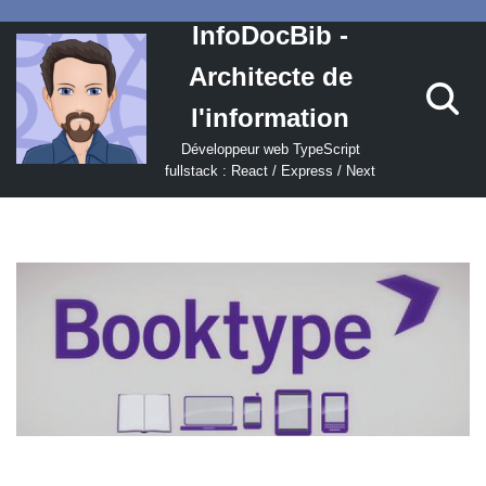
InfoDocBib -
Aller
Architecte de
au
contenu
l'information
Développeur web TypeScript
fullstack : React / Express / Next