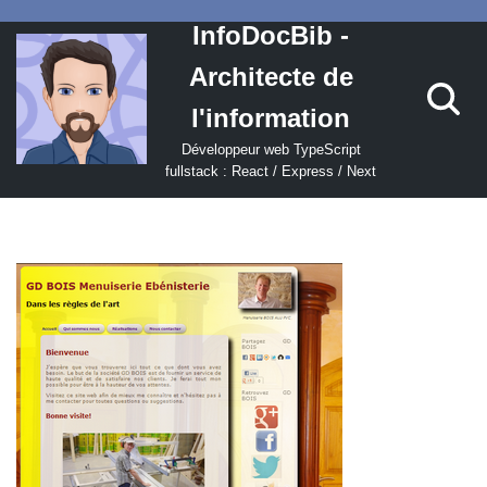
InfoDocBib -
Aller
Architecte de
au
contenu
l'information
Développeur web TypeScript
fullstack : React / Express / Next