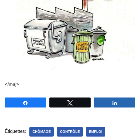
</maj>
Partagez
Tweetez
Partagez
Étiquettes:
CHÔMAGE
CONTRÔLE
EMPLOI