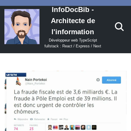
InfoDocBib -
Aller
Architecte de
au
contenu
l'information
Développeur web TypeScript
fullstack : React / Express / Next