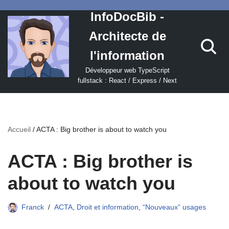
InfoDocBib -
Aller
Architecte de
au
contenu
l'information
Développeur web TypeScript
fullstack : React / Express / Next
Accueil
/
ACTA : Big brother is about to watch you
ACTA : Big brother is
about to watch you
Franck
ACTA
,
Droit et information
,
“Nouveaux” usages