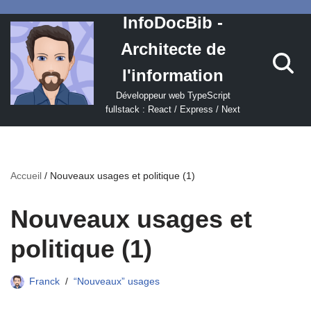
InfoDocBib -
Aller
Architecte de
au
contenu
l'information
Développeur web TypeScript
fullstack : React / Express / Next
Accueil
/
Nouveaux usages et politique (1)
Nouveaux usages et
politique (1)
Franck
“Nouveaux” usages