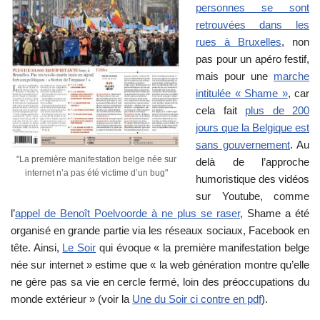
personnes se sont
retrouvées dans les
rues à Bruxelles
, non
pas pour un apéro festif,
mais pour une
marche
intitulée « Shame »
, car
cela fait
plus de 200
jours que la Belgique est
sans gouvernement
. Au
"La première manifestation belge née sur
delà de l’approche
internet n’a pas été victime d’un bug"
humoristique des vidéos
sur Youtube, comme
l’
appel de Benoît Poelvoorde à ne plus se raser
, Shame a été
organisé en grande partie via les réseaux sociaux, Facebook en
tête. Ainsi,
Le Soir
qui évoque « la première manifestation belge
née sur internet » estime que « la web génération montre qu’elle
ne gère pas sa vie en cercle fermé, loin des préoccupations du
monde extérieur » (voir la
Une du Soir ci contre en pdf
).