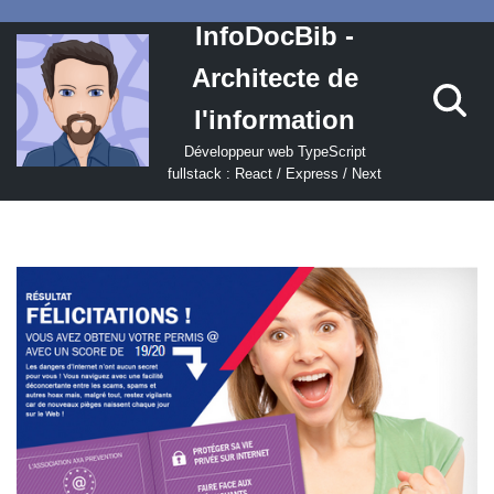
InfoDocBib -
Aller
Architecte de
au
contenu
l'information
Développeur web TypeScript
fullstack : React / Express / Next