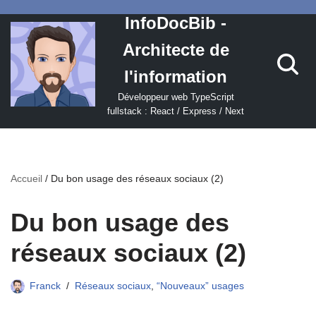
InfoDocBib -
Aller
Architecte de
au
contenu
l'information
Développeur web TypeScript
fullstack : React / Express / Next
Accueil
/
Du bon usage des réseaux sociaux (2)
Du bon usage des
réseaux sociaux (2)
Franck
Réseaux sociaux
,
“Nouveaux” usages