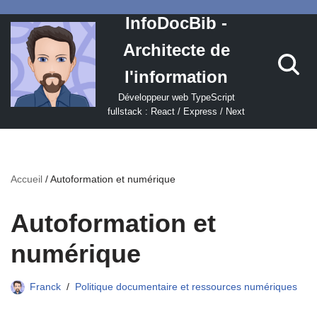
InfoDocBib -
Aller
Architecte de
au
contenu
l'information
Développeur web TypeScript
fullstack : React / Express / Next
Accueil
/
Autoformation et numérique
Autoformation et
numérique
Franck
Politique documentaire et ressources numériques