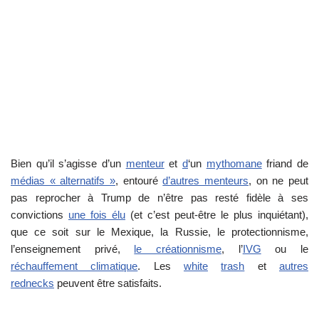
Bien qu’il s’agisse d’un
menteur
et
d
‘un
mythomane
friand de
médias « alternatifs »
, entouré
d’autres menteurs
, on ne peut
pas reprocher à Trump de n’être pas resté fidèle à ses
convictions
une fois élu
(et c’est peut-être le plus inquiétant),
que ce soit sur le Mexique, la Russie, le protectionnisme,
l’enseignement privé,
le créationnisme
, l’
IVG
ou le
réchauffement climatique
. Les
white
trash
et
autres
rednecks
peuvent être satisfaits.