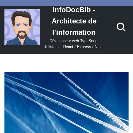
InfoDocBib -
Aller
Architecte de
au
contenu
l'information
Développeur web TypeScript
fullstack : React / Express / Next