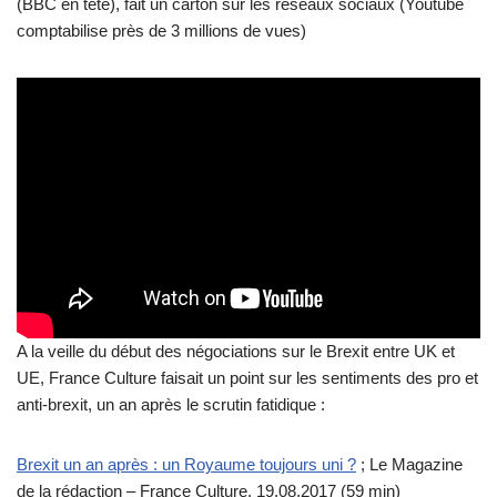
(BBC en tête), fait un carton sur les réseaux sociaux (Youtube
comptabilise près de 3 millions de vues)
A la veille du début des négociations sur le Brexit entre UK et
UE, France Culture faisait un point sur les sentiments des pro et
anti-brexit, un an après le scrutin fatidique :
Brexit un an après : un Royaume toujours uni ?
; Le Magazine
de la rédaction – France Culture, 19.08.2017 (59 min)