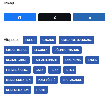
</maj>
Partagez
Tweetez
Partagez
Étiquettes:
BREXIT
CANARD
CRIEUR DE JOURNAUX
CRIEUR DE RUE
DECODEX
DÉSINFORMATION
DIGITAL LABOR
FAIT ALTERNATIF
FAKE NEWS
FAKES
FERMES À CLICS
GAFA
HOAX
INTOX
MÉSINFORMATION
POST-VÉRITÉ
PROPAGANDE
RÉINFORMATION
TRUMP