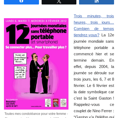
Partagez
Tweetez
Partagez
Trois minutes, trois
heures, trois jours…
Combien de temps
tiendrez-vous?
La 12e
journée mondiale sans
téléphone portable a
commencé hier et se
termine demain. En
effet, depuis 2004, la
journée se déroule sur
trois jours, les 6, 7 et 8
février. Le 6 février est
la date symbolique car
c’est la Saint Gaston !
Rappelez-vous ce
couplet de Nino Ferrer :
Toutes mes condoléance pour votre femme -
“
Gaston y’a l’téléfon qui