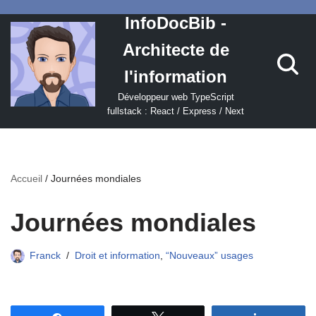
InfoDocBib -
Aller
Architecte de
au
contenu
l'information
Développeur web TypeScript
fullstack : React / Express / Next
Accueil
/
Journées mondiales
Journées mondiales
Franck
Droit et information
,
“Nouveaux” usages