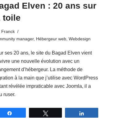
agad Elven : 20 ans sur
 toile
Franck
mmunity manager
,
Hébergeur web
,
Webdesign
r ses 20 ans, le site du Bagad Elven vient
vivre une nouvelle évolution avec un
angement d’hébergeur. La méthode de
ration à la main que j’utilise avec WordPress
tant révélée impraticable avec Joomla, il a
lu ruser.
Partagez
Tweetez
Partagez