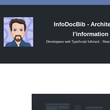
Aller
au
InfoDocBib - Archit
contenu
l'information
Développeur web TypeScript fullstack : Reac