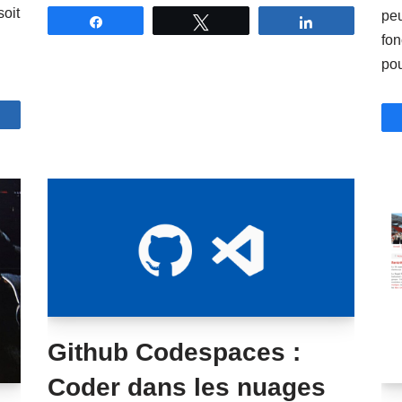
soit
peu
Partagez
Tweetez
Partagez
fon
pou
artagez
Github Codespaces :
Coder dans les nuages