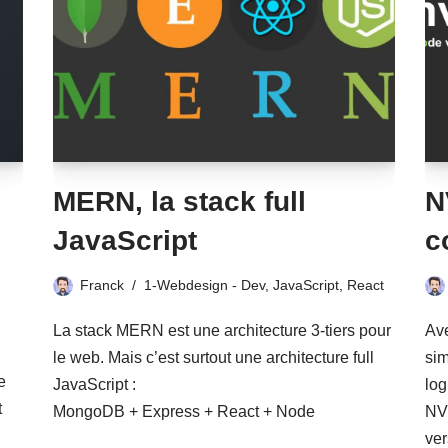
MERN, la stack full
N
JavaScript
c
Franck
1-Webdesign - Dev
,
JavaScript
,
React
La stack MERN est une architecture 3-tiers pour
Ave
le web. Mais c’est surtout une architecture full
sim
e
JavaScript :
log
t
MongoDB + Express + React + Node
NVM
ve