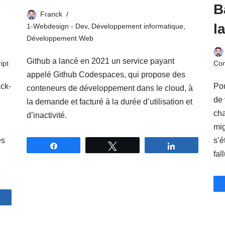
B
Franck
la
1-Webdesign - Dev
,
Développement informatique
,
Développement Web
Github a lancé en 2021 un service payant
ipt
Co
appelé Github Codespaces, qui propose des
ack-
Pou
conteneurs de développement dans le cloud, à
de 
la demande et facturé à la durée d’utilisation et
ch
d’inactivité.
mig
es
s’é
Partagez
Tweetez
Partagez
fal
artagez