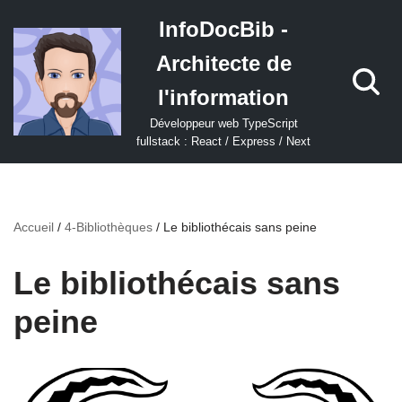
InfoDocBib -
Aller
Architecte de
au
contenu
l'information
Développeur web TypeScript
fullstack : React / Express / Next
Accueil
/
4-Bibliothèques
/
Le bibliothécais sans peine
Le bibliothécais sans
peine