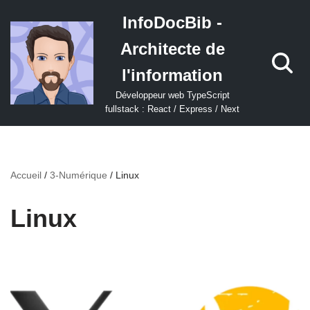
InfoDocBib -
Aller
Architecte de
au
contenu
l'information
Développeur web TypeScript
fullstack : React / Express / Next
Accueil
/
3-Numérique
/
Linux
Linux