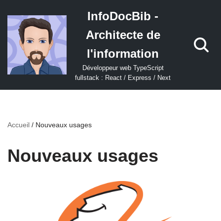
InfoDocBib -
Aller
Architecte de
au
contenu
l'information
Développeur web TypeScript
fullstack : React / Express / Next
Accueil
/
Nouveaux usages
Nouveaux usages