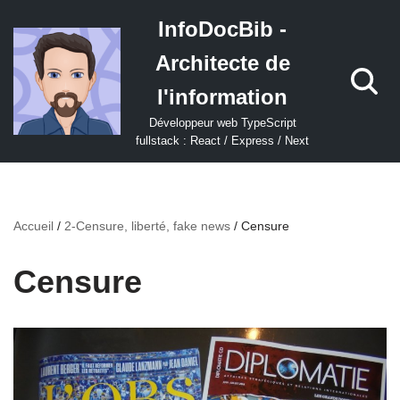
InfoDocBib -
Aller
Architecte de
au
contenu
l'information
Développeur web TypeScript
fullstack : React / Express / Next
Accueil
/
2-Censure, liberté, fake news
/
Censure
Censure