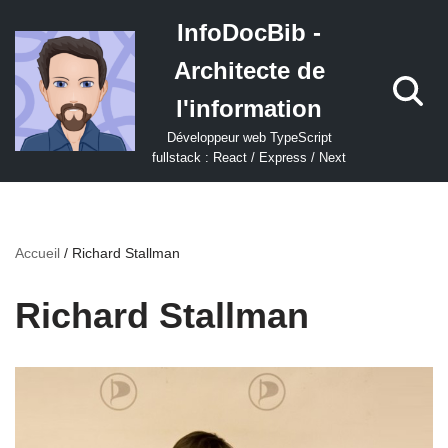
InfoDocBib -
Aller
Architecte de
au
contenu
l'information
Développeur web TypeScript
fullstack : React / Express / Next
Accueil
/
Richard Stallman
Richard Stallman