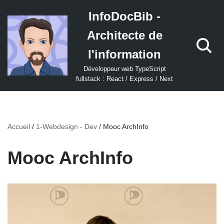
InfoDocBib -
Aller
Architecte de
au
contenu
l'information
Développeur web TypeScript
fullstack : React / Express / Next
Accueil
/
1-Webdesign - Dev
/
Mooc ArchInfo
Mooc ArchInfo