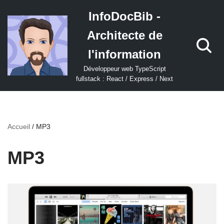
InfoDocBib -
Aller
Architecte de
au
contenu
l'information
Développeur web TypeScript
fullstack : React / Express / Next
Accueil
/
MP3
MP3