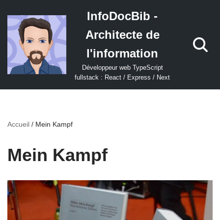
InfoDocBib -
Aller
Architecte de
au
contenu
l'information
Développeur web TypeScript
fullstack : React / Express / Next
Accueil
/
Mein Kampf
Mein Kampf