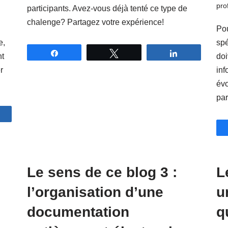
pro
participants. Avez-vous déjà tenté ce type de
chalenge? Partagez votre expérience!
Pou
spé
e,
Partagez
Tweetez
Partagez
doi
nt
inf
r
évo
pa
artagez
Le sens de ce blog 3 :
L
l’organisation d’une
u
documentation
q