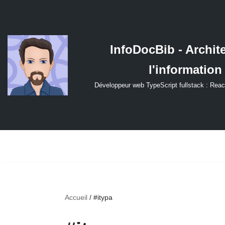
Aller
au
InfoDocBib - Archit
contenu
l'information
Développeur web TypeScript fullstack : Reac
Accueil
/
#itypa