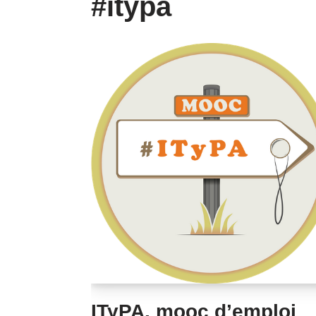
#itypa
ITyPA, mooc d’emploi