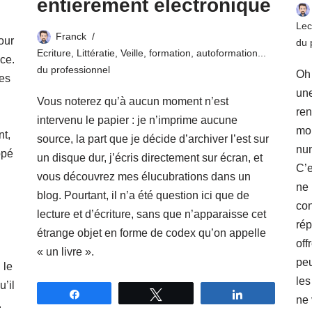
entièrement électronique
Lec
Franck
our
du 
Ecriture
,
Littératie
,
Veille, formation, autoformation...
nce.
du professionnel
Oh 
des
une
Vous noterez qu’à aucun moment n’est
ren
intervenu le papier : je n’imprime aucune
mon
nt,
source, la part que je décide d’archiver l’est sur
num
ppé
un disque dur, j’écris directement sur écran, et
C’e
vous découvrez mes élucubrations dans un
ne 
blog. Pourtant, il n’a été question ici que de
con
lecture et d’écriture, sans que n’apparaisse cet
rép
étrange objet en forme de codex qu’on appelle
off
« un livre ».
peu
 le
les
’il
Partagez
Tweetez
Partagez
ne 
.