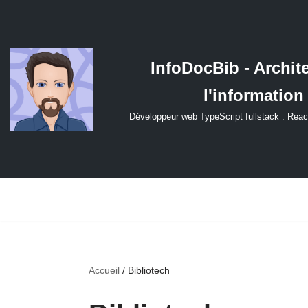
Aller
au
InfoDocBib - Archit
contenu
l'information
Développeur web TypeScript fullstack : Reac
Accueil
/
Bibliotech