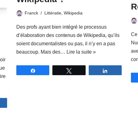
R
Franck
Littératie
,
Wikipedia
Des profs ayant bien intégré le processus
Ce 
d’élaboration des contenus de Wikipedia, qu’ils
Num
soient documentalistes ou pas, il n’y en a pas
ave
beaucoup. Mais des…
Lire la suite »
co
oir
que
Partagez
Tweetez
Partagez
ire
artagez