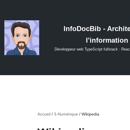
Aller
au
InfoDocBib - Archit
contenu
l'information
Développeur web TypeScript fullstack : Reac
Accueil
/
3-Numérique
/
Wikipedia