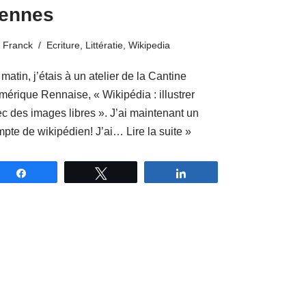
ennes
Franck
Ecriture
,
Littératie
,
Wikipedia
matin, j’étais à un atelier de la Cantine
érique Rennaise, « Wikipédia : illustrer
c des images libres ». J’ai maintenant un
mpte de wikipédien! J’ai…
Lire la suite »
Partagez
Tweetez
Partagez