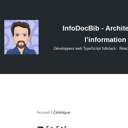
Aller
au
InfoDocBib - Archit
contenu
l'information
Développeur web TypeScript fullstack : Reac
Accueil
/
Zététique