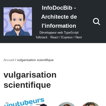
InfoDocBib -
Aller
Architecte de
au
contenu
l'information
Développeur web TypeScript
fullstack : React / Express / Next
Accueil
/
vulgarisation scientifique
vulgarisation
scientifique