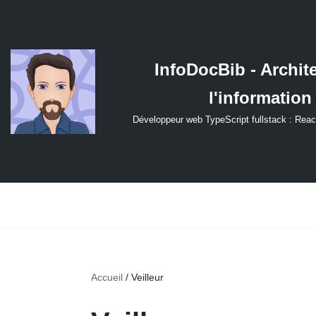
Aller
au
InfoDocBib - Archit
contenu
l'information
Développeur web TypeScript fullstack : Reac
Accueil
/
Veilleur