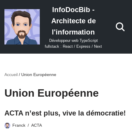
InfoDocBib -
Aller
Architecte de
au
contenu
l'information
Développeur web TypeScript
fullstack : React / Express / Next
Accueil
/
Union Européenne
Union Européenne
ACTA n’est plus, vive la démocratie!
Franck
ACTA