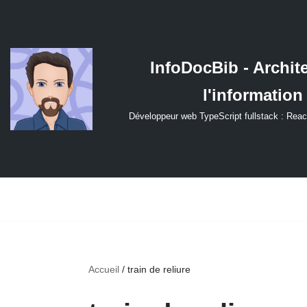
Aller
au
InfoDocBib - Archit
contenu
l'information
Développeur web TypeScript fullstack : Reac
Accueil
/
train de reliure