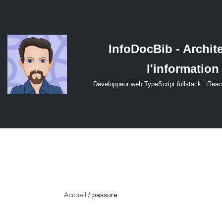
Aller
au
InfoDocBib - Archit
contenu
l'information
Développeur web TypeScript fullstack : Reac
Accueil
/
passure