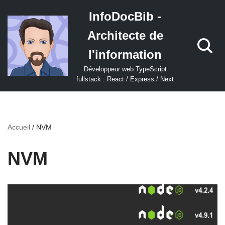
InfoDocBib -
Aller
Architecte de
au
contenu
l'information
Développeur web TypeScript
fullstack : React / Express / Next
Accueil
/
NVM
NVM