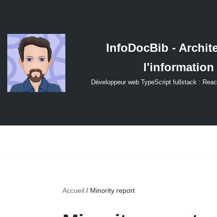
Aller
au
InfoDocBib - Archit
contenu
l'information
Développeur web TypeScript fullstack : Reac
Accueil
/
Minority report