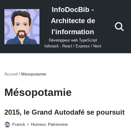
InfoDocBib -
Aller
Architecte de
au
contenu
l'information
Développeur web TypeScript
fullstack : React / Express / Next
Accueil
/
Mésopotamie
Mésopotamie
2015, le Grand Autodafé se poursuit
Franck
Humeur
,
Patrimoine