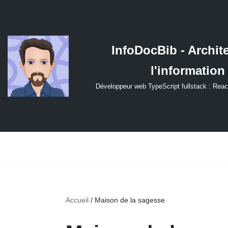
Aller
au
InfoDocBib - Archit
contenu
l'information
Développeur web TypeScript fullstack : Reac
Accueil
/
Maison de la sagesse