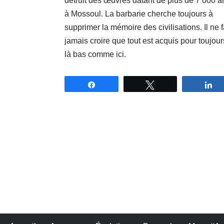
détruit des œuvres datant de plus de 7 000 a
à Mossoul. La barbarie cherche toujours à
supprimer la mémoire des civilisations. Il ne f
jamais croire que tout est acquis pour toujour
là bas comme ici.
Partagez
Tweetez
P