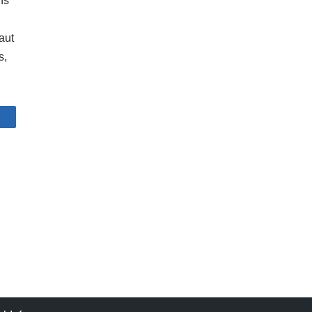
ns
aut
s,
artagez