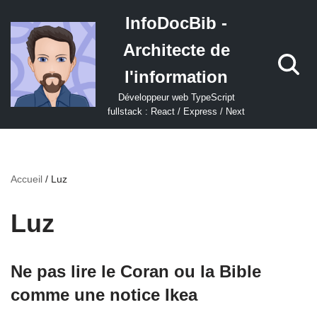
InfoDocBib -
Aller
Architecte de
au
contenu
l'information
Développeur web TypeScript
fullstack : React / Express / Next
Accueil
/
Luz
Luz
Ne pas lire le Coran ou la Bible
comme une notice Ikea