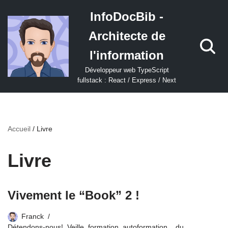
InfoDocBib -
Aller
Architecte de
au
contenu
l'information
Développeur web TypeScript
fullstack : React / Express / Next
Accueil
/
Livre
Livre
Vivement le “Book” 2 !
Franck
Détendons-nous!
,
Veille, formation, autoformation... du