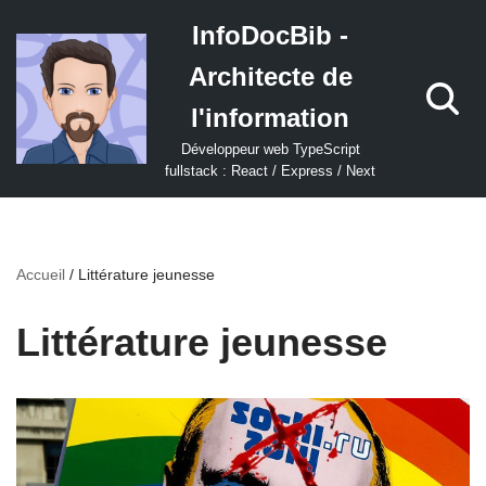
InfoDocBib -
Aller
Architecte de
au
contenu
l'information
Développeur web TypeScript
fullstack : React / Express / Next
Accueil
/
Littérature jeunesse
Littérature jeunesse