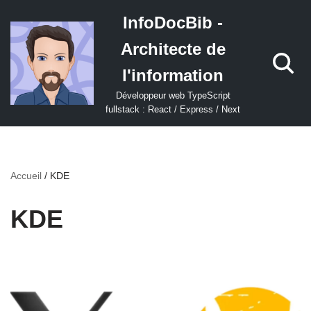
InfoDocBib -
Aller
Architecte de
au
contenu
l'information
Développeur web TypeScript
fullstack : React / Express / Next
Accueil
/
KDE
KDE