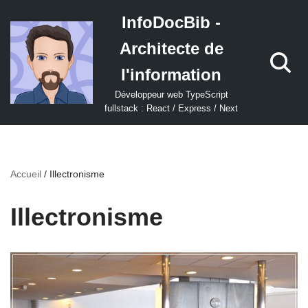
InfoDocBib -
Aller
Architecte de
au
contenu
l'information
Développeur web TypeScript
fullstack : React / Express / Next
Accueil
/
Illectronisme
Illectronisme