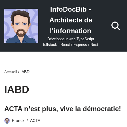
InfoDocBib -
Aller
Architecte de
au
contenu
l'information
Développeur web TypeScript
fullstack : React / Express / Next
Accueil
/
IABD
IABD
ACTA n’est plus, vive la démocratie!
Franck
ACTA