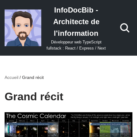
InfoDocBib -
Aller
Architecte de
au
contenu
l'information
Développeur web TypeScript
fullstack : React / Express / Next
Accueil
/
Grand récit
Grand récit