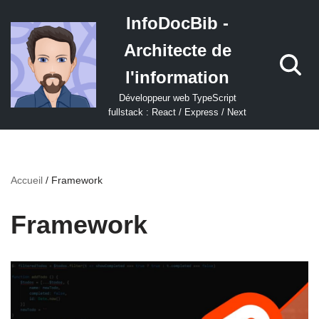
InfoDocBib -
Aller
Architecte de
au
contenu
l'information
Développeur web TypeScript
fullstack : React / Express / Next
Accueil
/
Framework
Framework