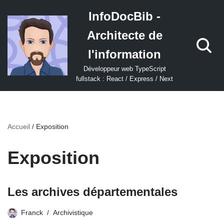
InfoDocBib -
Aller
Architecte de
au
contenu
l'information
Développeur web TypeScript
fullstack : React / Express / Next
Accueil
/
Exposition
Exposition
Les archives départementales
Franck
Archivistique