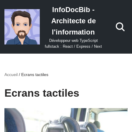
InfoDocBib -
Aller
Architecte de
au
contenu
l'information
Développeur web TypeScript
fullstack : React / Express / Next
Accueil
/
Ecrans tactiles
Ecrans tactiles