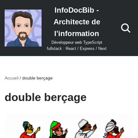
InfoDocBib -
Aller
Architecte de
au
contenu
l'information
Développeur web TypeScript
fullstack : React / Express / Next
Accueil
/
double berçage
double berçage