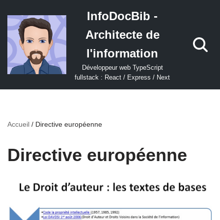
InfoDocBib -
Aller
Architecte de
au
contenu
l'information
Développeur web TypeScript
fullstack : React / Express / Next
Accueil
/
Directive européenne
Directive européenne