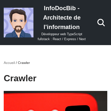
InfoDocBib -
Aller
Architecte de
au
contenu
l'information
Développeur web TypeScript
fullstack : React / Express / Next
Accueil
/
Crawler
Crawler