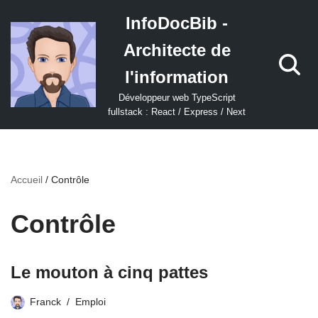
InfoDocBib -
Aller
Architecte de
au
contenu
l'information
Développeur web TypeScript
fullstack : React / Express / Next
Accueil
/
Contrôle
Contrôle
Le mouton à cinq pattes
Franck
Emploi