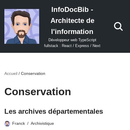
InfoDocBib -
Aller
Architecte de
au
contenu
l'information
Développeur web TypeScript
fullstack : React / Express / Next
Accueil
/
Conservation
Conservation
Les archives départementales
Franck
Archivistique